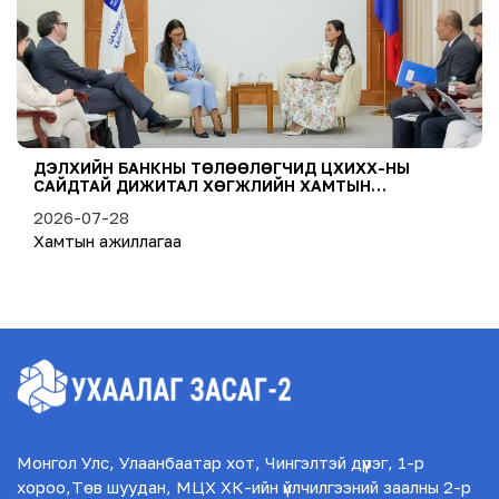
ДЭЛХИЙН БАНКНЫ ТӨЛӨӨЛӨГЧИД ЦХИХХ-НЫ
САЙДТАЙ ДИЖИТАЛ ХӨГЖЛИЙН ХАМТЫН
АЖИЛЛАГААНЫ ТАЛААР САНАЛ СОЛИЛЦЛОО
2026-07-28
Хамтын ажиллагаа
Монгол Улс, Улаанбаатар хот, Чингэлтэй дүүрэг, 1-р
хороо,Төв шуудан, МЦХ ХК-ийн үйлчилгээний заалны 2-р