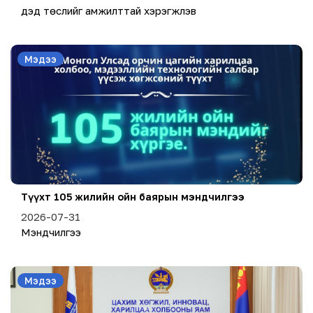
дэд төслийг амжилттай хэрэгжүүлэв
Мэдээ
Түүхт 105 жилийн ойн баярын мэндчилгээ
2026-07-31
Мэндчилгээ
Мэдээ