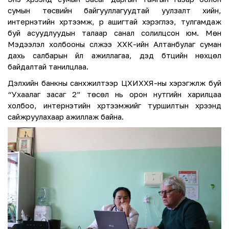
сумын төсвийн байгууллагуудтай уулзалт хийн,
интернэтийн хүртээмж, үр ашигтай хэрэглээ, тулгамдаж
буй асуудлуудын талаар санал солилцсон юм. Мөн
Мэдээлэл холбооны сүлжээ ХХК-ийн Алтанбулаг суман
дахь салбарын үйл ажиллагаа, дэд бүтцийн нөхцөл
байдалтай танилцлаа.
Дэлхийн банкны санхүүжилтээр ЦХИХХЯ-ны хэрэгжүүлж буй
“Ухаалаг засаг 2” төсөл нь орон нутгийн харилцаа
холбоо, интернэтийн хүртээмжийг туршилтын хүрээнд
сайжруулахаар ажиллаж байна.