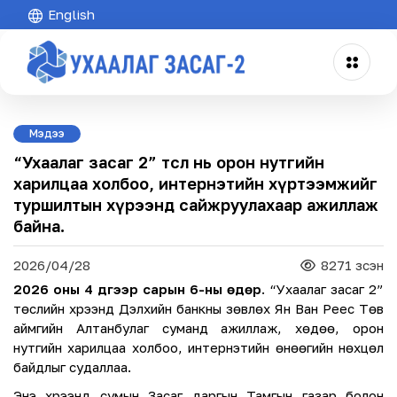
English
Мэдээ
“Ухаалаг засаг 2” төсөл нь орон нутгийн
харилцаа холбоо, интернэтийн хүртээмжийг
туршилтын хүрээнд сайжруулахаар ажиллаж
байна.
2026/04/28
8271 үзсэн
2026 оны 4 дүгээр сарын 6-ны өдөр
. “Ухаалаг засаг 2”
төслийн хүрээнд Дэлхийн банкны зөвлөх Ян Ван Реес Төв
аймгийн Алтанбулаг суманд ажиллаж, хөдөө, орон
нутгийн харилцаа холбоо, интернэтийн өнөөгийн нөхцөл
байдлыг судаллаа.
Энэ хүрээнд сумын Засаг даргын Тамгын газар болон