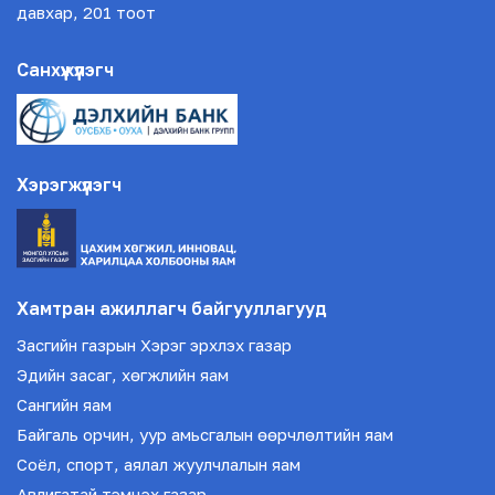
давхар, 201 тоот
Санхүүжүүлэгч
Хэрэгжүүлэгч
Хамтран ажиллагч байгууллагууд
Засгийн газрын Хэрэг эрхлэх газар
Эдийн засаг, хөгжлийн яам
Сангийн яам
Байгаль орчин, уур амьсгалын өөрчлөлтийн яам
Соёл, спорт, аялал жуулчлалын яам
Авлигатай тэмцэх газар