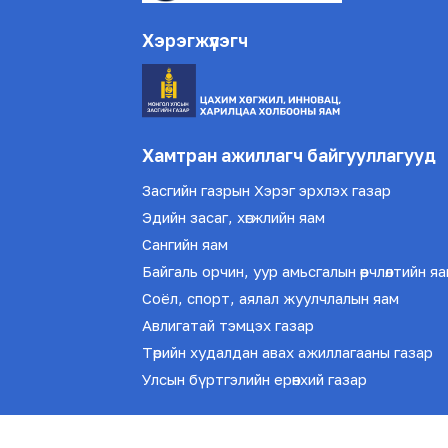
Хэрэгжүүлэгч
Хамтран ажиллагч байгууллагууд
Засгийн газрын Хэрэг эрхлэх газар
Эдийн засаг, хөгжлийн яам
Сангийн яам
Байгаль орчин, уур амьсгалын өөрчлөлтийн я
Соёл, спорт, аялал жуулчлалын яам
Авлигатай тэмцэх газар
Төрийн худалдан авах ажиллагааны газар
Улсын бүртгэлийн ерөнхий газар