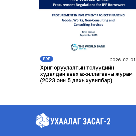
PDF
2026-02-01
Хөрөнгө оруулалтын төслүүдийн
худалдан авах ажиллагааны журам
(2023 оны 5 дахь хувилбар)