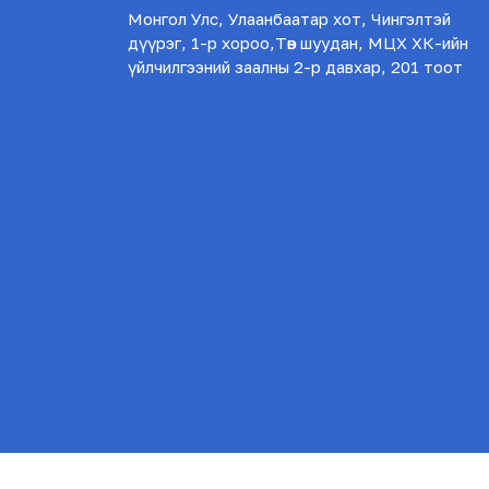
Монгол Улс, Улаанбаатар хот, Чингэлтэй
дүүрэг, 1-р хороо,Төв шуудан, МЦХ ХК-ийн
үйлчилгээний заалны 2-р давхар, 201 тоот