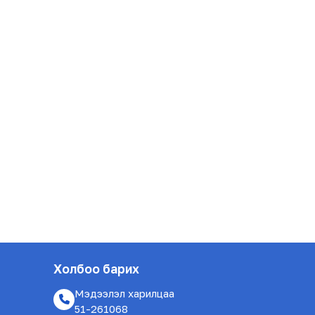
Холбоо барих
Мэдээлэл харилцаа
51-261068