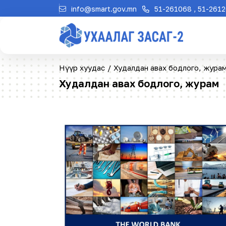
info@smart.gov.mn
51-261068 , 51-261
Нүүр хуудас
/
Худалдан авах бодлого, жура
Худалдан авах бодлого, журам