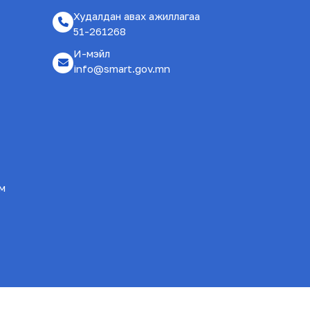
Худалдан авах ажиллагаа
51-261268
И-мэйл
info@smart.gov.mn
ам