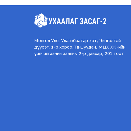
Монгол Улс, Улаанбаатар хот, Чингэлтэй
дүүрэг, 1-р хороо,Төв шуудан, МЦХ ХК-ийн
үйлчилгээний заалны 2-р давхар, 201 тоот