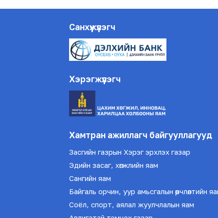
Санхүүжүүлэгч
Хэрэгжүүлэгч
Хамтран ажиллагч байгууллагууд
Засгийн газрын Хэрэг эрхлэх газар
Эдийн засаг, хөгжлийн яам
Сангийн яам
Байгаль орчин, уур амьсгалын өөрчлөлтийн я
Соёл, спорт, аялал жуулчлалын яам
Авлигатай тэмцэх газар