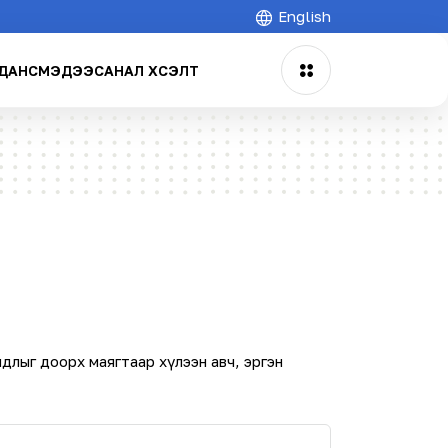
English
ДАНС
МЭДЭЭ
САНАЛ ХҮСЭЛТ
мдлыг доорх маягтаар хүлээн авч, эргэн