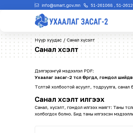
info@smart.gov.mn
51-261068 , 51-261
Нүүр хуудас
/
Санал хүсэлт
Санал хүсэлт
Дэлгэрэнгүй мэдээлэл PDF:
Ухаалаг засаг-2 төсөл Өргөдөл, гомдол ший
Төсөлтэй холбоотой асуулт, тодруулга, санал ба
Санал хүсэлт илгээх
Санал, хүсэлт, гомдол илгээх маягт: Таны тө
холбогдох болно. Бид таны илгээсэн мэдээлли