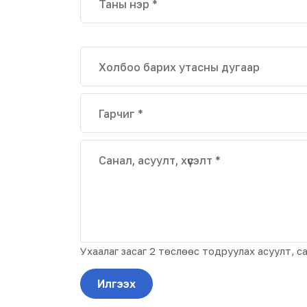
Таны нэр *
Холбоо барих утасны дугаар
Гарчиг *
Санал, асуулт, хүсэлт *
Ухаалаг засаг 2 төслөөс тодруулах асуулт, сана
Илгээх