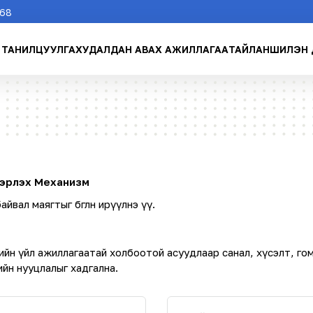
268
ТАНИЛЦУУЛГА
ХУДАЛДАН АВАХ АЖИЛЛАГАА
ТАЙЛАН
ШИЛЭН 
двэрлэх Механизм
йвал маягтыг бөглөн ирүүлнэ үү.
слийн үйл ажиллагаатай холбоотой асуудлаар санал, хүсэлт, го
йн нууцлалыг хадгална.