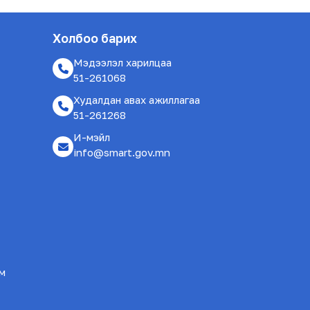
Холбоо барих
Мэдээлэл харилцаа
51-261068
Худалдан авах ажиллагаа
51-261268
И-мэйл
info@smart.gov.mn
ам