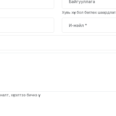
Байгууллага
Хувь хүн бол бөглөх шаардлага
И-мэйл *
лт, хүсэлтээ бичнэ үү.