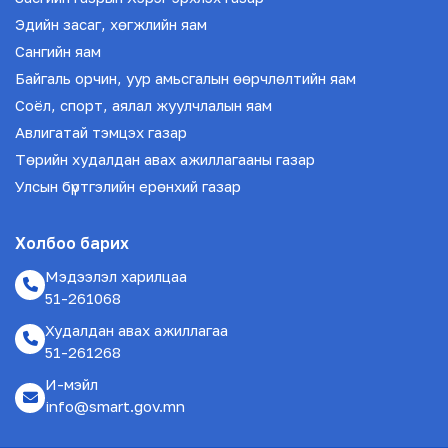
Эдийн засаг, хөгжлийн яам
Сангийн яам
Байгаль орчин, уур амьсгалын өөрчлөлтийн яам
Соёл, спорт, аялал жуулчлалын яам
Авлигатай тэмцэх газар
Төрийн худалдан авах ажиллагааны газар
Улсын бүртгэлийн ерөнхий газар
Холбоо барих
Мэдээлэл харилцаа
51-261068
Худалдан авах ажиллагаа
51-261268
И-мэйл
info@smart.gov.mn