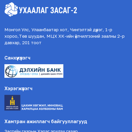
Монгол Улс, Улаанбаатар хот, Чингэлтэй дүүрэг, 1-р
хороо,Төв шуудан, МЦХ ХК-ийн үйлчилгээний заалны 2-р
давхар, 201 тоот
Санхүүжүүлэгч
Хэрэгжүүлэгч
Хамтран ажиллагч байгууллагууд
Засгийн газрын Хэрэг эрхлэх газар