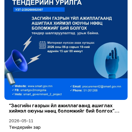
“Засгийн газрын үйл ажиллагаанд ашиглах
хиймэл оюуны нөөц боломжийг бий болгох”
тендер шалгаруулалтыг зарлаж байна.
2026-05-11
Тендерийн зар