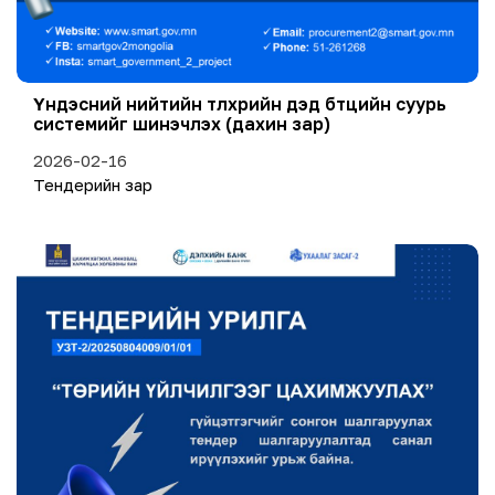
Үндэсний нийтийн түлхүүрийн дэд бүтцийн суурь
системийг шинэчлэх (дахин зар)
2026-02-16
Тендерийн зар