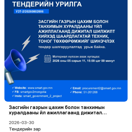
Засгийн газрын цахим болон танхимын
хуралдааны үйл ажиллагаанд дижитал
шилжилт хийхэд шаардлагатай техник, тоног
2026-03-30
төхөөрөмжийг шинэчлэх” тендерийн зар
Тендерийн зар