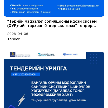
“Төрийн мэдээлэл солилцооны үндсэн систем
(ХУР)-ийг тархсан бүтцэд шилжүүлэх” тендер
шалгаруулалтын хугацаа сунгагдлаа.
2026-04-06
Tender