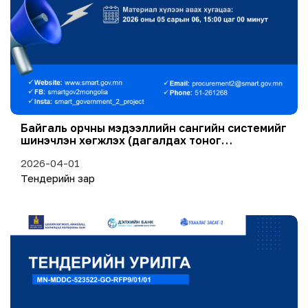
Байгаль орчны мэдээллийн сангийн системийг
шинэчлэн хөгжүүлэх (дагалдах тоног
төхөөрөмжийн хамт) тендер
2026-04-01
Тендерийн зар