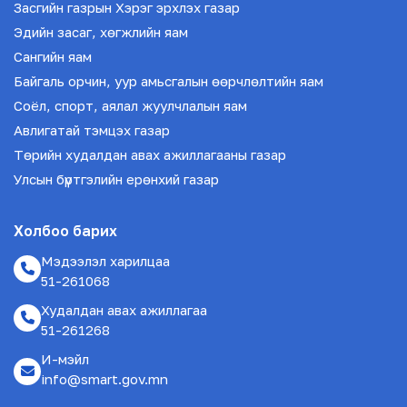
Засгийн газрын Хэрэг эрхлэх газар
Эдийн засаг, хөгжлийн яам
Сангийн яам
Байгаль орчин, уур амьсгалын өөрчлөлтийн яам
Соёл, спорт, аялал жуулчлалын яам
Авлигатай тэмцэх газар
Төрийн худалдан авах ажиллагааны газар
Улсын бүртгэлийн ерөнхий газар
Холбоо барих
Мэдээлэл харилцаа
51-261068
Худалдан авах ажиллагаа
51-261268
И-мэйл
info@smart.gov.mn