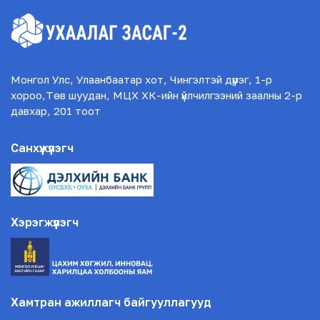
Монгол Улс, Улаанбаатар хот, Чингэлтэй дүүрэг, 1-р
хороо,Төв шуудан, МЦХ ХК-ийн үйлчилгээний заалны 2-р
давхар, 201 тоот
Санхүүжүүлэгч
Хэрэгжүүлэгч
Хамтран ажиллагч байгууллагууд