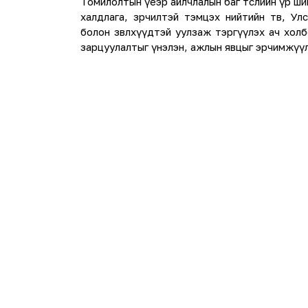
Томилолтын үеэр айлчлалын баг төслийн үр ш
халдлага, зөрчилтэй тэмцэх нийтийн төв, У
болон зөвлөхүүдтэй уулзаж тэргүүлэх ач холб
зарцуулалтыг үнэлэн, ажлын явцыг эрчимжүү