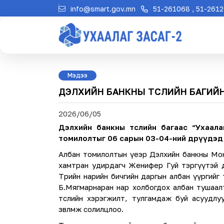
info@smart.gov.mn
51-261068 , 51-261
Мэдээ
ДЭЛХИЙН БАНКНЫ ТӨСЛИЙН БАГИЙН А
2026/06/05
Дэлхийн банкны төслийн багаас “Ухаалаг
томилолтыг 06 сарын 03-04-ний өдрүүдэд
Албан томилолтын үеэр Дэлхийн банкны Монгол
хамтран удирдагч Женифер Гуй тэргүүтэй ди
Төрийн нарийн бичгийн даргын албан үүргийг
Б.Мягмарнаран нар холбогдох албан тушаалтн
төслийн хэрэгжилт, тулгамдаж буй асуудл
зөвлөмж солилцлоо.