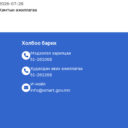
ХӨГЖЛИЙН ХАМТЫН АЖИЛЛАГААНЫ
2026-07-28
ТАЛААР САНАЛ СОЛИЛЦЛОО
Хамтын ажиллагаа
Холбоо барих
Мэдээлэл харилцаа
51-261068
Худалдан авах ажиллагаа
51-261268
И-мэйл
info@smart.gov.mn