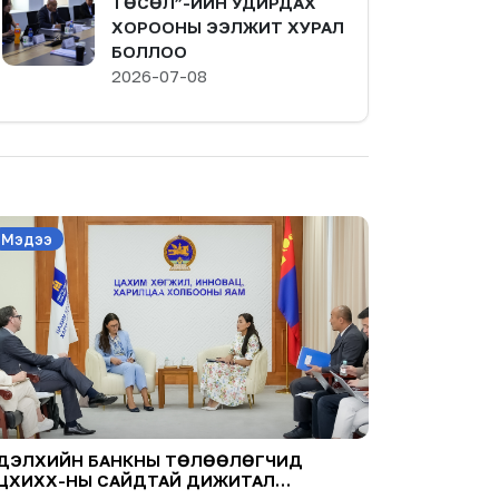
ТӨСӨЛ”-ИЙН УДИРДАХ
ХОРООНЫ ЭЭЛЖИТ ХУРАЛ
БОЛЛОО
2026-07-08
Мэдээ
ДЭЛХИЙН БАНКНЫ ТӨЛӨӨЛӨГЧИД
ЦХИХХ-НЫ САЙДТАЙ ДИЖИТАЛ