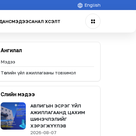
English
ДАНС
МЭДЭЭ
САНАЛ ХҮСЭЛТ
Ангилал
Мэдээ
Төслийн үйл ажиллагааны товхимол
Сүүлийн мэдээ
АВЛИГЫН ЭСРЭГ ҮЙЛ
АЖИЛЛАГААНД ЦАХИМ
ШИНЭЧЛЭЛИЙГ
ХЭРЭГЖҮҮЛЭВ
2026-08-07