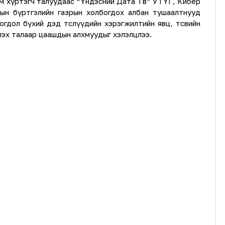
им хүртэгч талуудаас “Үндэсний Дата Төв” УТҮГ, Кибер
лсын бүртгэлийн газрын холбогдох албан тушаалтнууд
огдол бүхий дэд төслүүдийн хэрэгжилтийн явц, төсвийн
лэх талаар цаашдын алхмуудыг хэлэлцлээ.