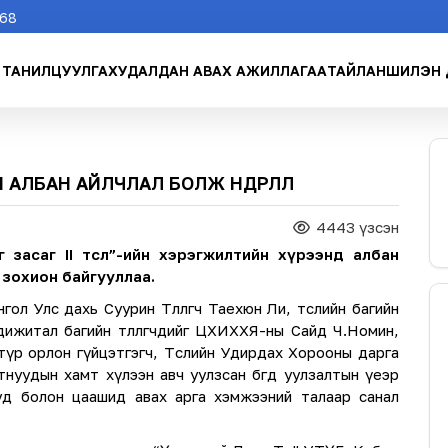
268
ТАНИЛЦУУЛГА
ХУДАЛДАН АВАХ АЖИЛЛАГАА
ТАЙЛАН
ШИЛЭН 
ЛБАН АЙЛЧЛАЛ БОЛЖ ӨНДӨРЛӨЛӨӨ
4443 үзсэн
 засаг II төсөл”-ийн хэрэгжилтийн хүрээнд албан
 зохион байгууллаа.
 Улс дахь Суурин Төлөөлөгч Таехюн Ли, төслийн багийн
житал багийн төлөөлөгчдийг ЦХИХХЯ-ны Сайд Ч.Номин,
 түр орлон гүйцэтгэгч, Төслийн Удирдах Хорооны дарга
уудын хамт хүлээн авч уулзсан бөгөөд уулзалтын үеэр
ууд болон цаашид авах арга хэмжээний талаар санал