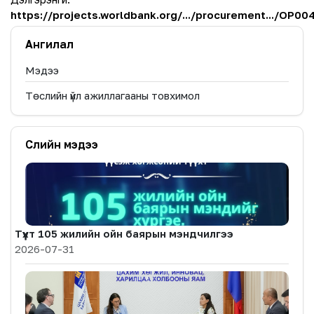
https://projects.worldbank.org/.../procurement.../OP0
Ангилал
Мэдээ
Төслийн үйл ажиллагааны товхимол
Сүүлийн мэдээ
Түүхт 105 жилийн ойн баярын мэндчилгээ
2026-07-31