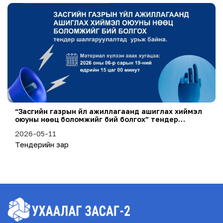
“Засгийн газрын үйл ажиллагаанд ашиглах хиймэл
оюуны нөөц боломжийг бий болгох” тендер
шалгаруулалтыг зарлаж байна.
2026-05-11
Тендерийн зар