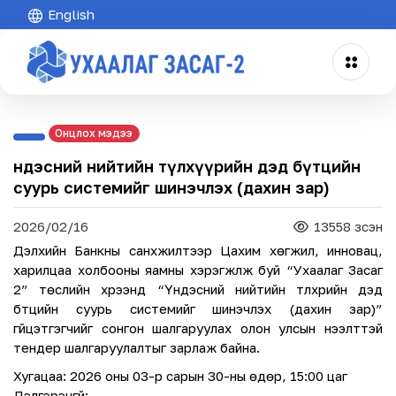
English
Онцлох мэдээ
Үндэсний нийтийн түлхүүрийн дэд бүтцийн
суурь системийг шинэчлэх (дахин зар)
2026/02/16
13558 үзсэн
Дэлхийн Банкны санхүүжилтээр Цахим хөгжил, инновац,
харилцаа холбооны яамны хэрэгжүүлж буй “Ухаалаг Засаг
2” төслийн хүрээнд “Үндэсний нийтийн түлхүүрийн дэд
бүтцийн суурь системийг шинэчлэх (дахин зар)”
гүйцэтгэгчийг сонгон шалгаруулах олон улсын нээлттэй
тендер шалгаруулалтыг зарлаж байна.
Хугацаа: 2026 оны 03-р сарын 30-ны өдөр, 15:00 цаг
Дэлгэрэнгүй: