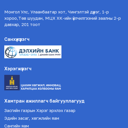
Монгол Улс, Улаанбаатар хот, Чингэлтэй дүүрэг, 1-р
хороо,Төв шуудан, МЦХ ХК-ийн үйлчилгээний заалны 2-р
давхар, 201 тоот
Санхүүжүүлэгч
Хэрэгжүүлэгч
Хамтран ажиллагч байгууллагууд
Засгийн газрын Хэрэг эрхлэх газар
Эдийн засаг, хөгжлийн яам
Сангийн яам