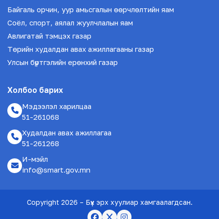
Байгаль орчин, уур амьсгалын өөрчлөлтийн яам
Соёл, спорт, аялал жуулчлалын яам
Авлигатай тэмцэх газар
Төрийн худалдан авах ажиллагааны газар
Улсын бүртгэлийн ерөнхий газар
Холбоо барих
Мэдээлэл харилцаа
51-261068
Худалдан авах ажиллагаа
51-261268
И-мэйл
info@smart.gov.mn
Copyright
2026 – Бүх эрх хуулиар хамгаалагдсан.